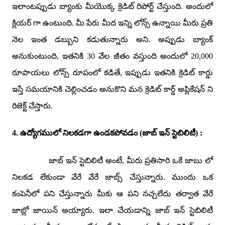
ఇలాంటప్పుడు బ్యాంకు మీయొక్క క్రెడిట్ రిపోర్ట్ చేస్తుంది. అందులో
క్లియర్ గా ఉంటుంది. మీ పేరు మీద ఇన్ని లోన్స్ ఉన్నాయి మీరు ప్రతి
నెల ఇంత డబ్బుని కడుతున్నారు అని. అప్పుడు బ్యాంక్
అనుకుంటుంది
,
ఇతనికి
30
వేల జీతం వస్తుంది అందులో
20,000
రూపాయలు లోన్స్ రూపంలో కడితే
,
ఇప్పుడు ఇతనికి క్రెడిట్ కార్డు
ఇస్తే సమయానికి చెల్లించడం అనుకొని మన క్రెడిట్ కార్డ్ అప్లికేషన్ ని
రిజెక్ట్ చేస్తారు.
4.
ఉద్యోగములో నిలకడగా ఉండకపోవడం
(
జాబ్
ఇన్ స్టెబిలిటీ
) :
జాబ్
ఇన్ స్టెబిలిటీ అంటే
,
మీరు
ప్రతిసారి ఒకే జాబు లో
నిలకడ లేకుండా వేరే వేరే జాబ్స్
చేస్తున్నారు.
ముందు ఒక
కంపెనీలో
పని చేస్తున్నారు
మీకు ఆ పని నచ్చలేదు తర్వాత వేరే
జాబ్లో జాయిన్ అయ్యారు.
ఇలా చేయడాన్ని జాబ్ ఇన్
స్టెబిలిటీ