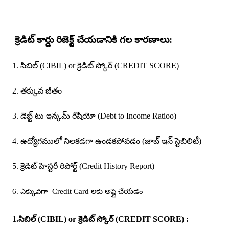
క్రెడిట్ కార్డు రిజెక్ట్ చేయడానికి గల కారణాలు:
1.
సిబిల్ (CIBIL)
or
క్రెడిట్ స్కోర్ (CREDIT SCORE)
2.
తక్కువ జీతం
3.
డెబ్ట్ టు ఇన్కమ్ రేషియో (Debt to Income Ratioo)
4.
ఉద్యోగములో నిలకడగా ఉండకపోవడం
(
జాబ్
ఇన్ స్టెబిలిటీ
)
5.
క్రెడిట్ హిస్టరీ రిపోర్ట్ (Credit History Report)
6.
ఎక్కువగా Credit Card లకు అప్లై చేయడం
1.
సిబిల్ (CIBIL)
or
క్రెడిట్ స్కోర్ (CREDIT SCORE)
: