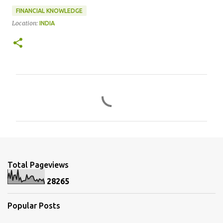
FINANCIAL KNOWLEDGE
Location:
INDIA
C
o
m
m
e
n
Total Pageviews
t
2
8
2
6
5
s
Popular Posts