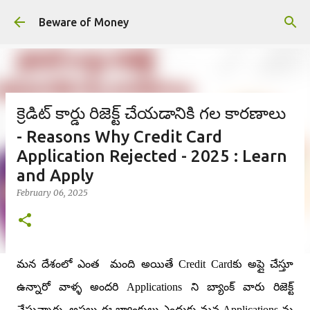
Skip to main content
Beware of Money
క్రెడిట్ కార్డు రిజెక్ట్ చేయడానికి గల కారణాలు
- Reasons Why Credit Card
Application Rejected - 2025 : Learn
and Apply
February 06, 2025
మన దేశంలో ఎంత
మంది అయితే Credit Cardకు అప్లై చేస్తూ
ఉన్నారో వాళ్ళ అందరి Applications ని బ్యాంక్ వారు రిజెక్ట్
చేస్తున్నారు. అసలు ఈ బ్యాంకులు ఎందుకు మన Applications ను