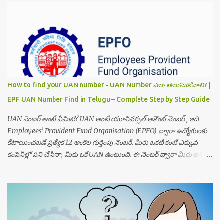
How to find your UAN number - UAN Number ఎలా తెలుసుకోవాలి? |
EPF UAN Number Find in Telugu – Complete Step by Step Guide
UAN నెంబర్ అంటే ఏమిటి? UAN అంటే యూనివర్సల్ అకౌంట్ నెంబర్ , ఇది
Employees’ Provident Fund Organisation (EPFO) ద్వారా ఉద్యోగులకు
కేటాయించబడే ప్రత్యేక 12 అంకెల గుర్తింపు నెంబర్. మీరు ఒకటి కంటే ఎక్కువ
కంపెనీల్లో పని చేసినా, మీకు ఒకే UAN ఉంటుంది. ఈ నెంబర్ ద్వారా మీరు అన్ని
EPF ఖాతాలను ఒకేచోట చూడగలుగుతారు. UAN నెంబర్ ఉండటం వల్ల మీకు PF
బలోన్స్ తెలుసుకోవడం, క్లెయిమ్ స్టేటస్ చూడడం, ట్రాన్స్ఫర్ చేయడం వంటి
సేవలు సులభంగా పొందవచ్చు. UAN ఎందుకు అవసరం? ఉద్యోగ మారినప్పుడూ
PF ఖాతా వివరాలు ఒకే చోట ఉండేందుకు EPF ఖాతాలో జమ అయ్యే మొత్తాన్ని
ఎప్పుడైనా చెక్ చేయేందుకు డిజిటల్ విత్‌డ్రావల్ కోసం UMANG App, EPFO