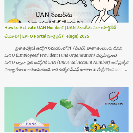
పోర్టల్, SMS ద్వారా సేవలు పొందేందుకు మీకు పింఛన్ పొందే ప్రక్రియలో
పారదర్శకత కోసం ✅ మీ UAN నెంబర్ ఎలా తెలుసుకోవాలి? (Step-by-Step
Guide in Telugu) Step 1: EPFO Member Portal సందర్శించండి ముందుగా
EPFO అధికారిక వెబ్‌సైట్‌కి వెళ్ళండి: 👉 https://unifiedportal-
How to Activate UAN Number? | UAN నంబర్‌ను ఎలా యాక్టివేట్
mem.epfindia.gov.in Step 2: “Know Your UAN” ఆప్షన్ ఎంచుకోండి
చేయాలి? | EPFO Portal పూర్తి గైడ్ (Telugu) 2025
హోమ్‌పేజీలో “Important Links” అనే సెక్షన్‌లో Know Your UAN అనే లింక్
ఉ...
ప్రతి ఉద్యోగికి ఉద్యోగ సమయంలో PF (పీఎఫ్‌) ఖాతా ఉంటుంది. దీనిని
EPFO (Employees’ Provident Fund Organisation) నిర్వహిస్తుంది.
EPFO ద్వారా ప్రతి ఉద్యోగికి UAN (Universal Account Number) అనే ప్రత్యేక
సంఖ్య కేటాయించబడుతుంది. ఇది ఉద్యోగి పీఎఫ్ ఖాతాలను కేంద్రీకరించి ఉంచేలా
చేస్తుంది. UAN నంబర్‌ యాక్టివేట్ చేయడం చాలా అవసరం, ఎందుకంటే దీని
ద్వారా మీరు మీ PF Balance, స్టేట్మెంట్లు, KYC అప్‌డేట్ మరియు ఇతర సేవలను
ఆన్లైన్‌లో పొందవచ్చు. ఈ వ్యాసంలో మీరు మీ UAN నంబర్‌ను ఎలా యాక్టివేట్
చేయాలో వివరణాత్మకంగా తెలుసుకుందాం. ✅ UAN అంటే ఏమిటి? UAN అంటే
యూనివర్సల్ అకౌంట్ నంబర్ . ఇది 12 అంకెల సంఖ్యగా ఉంటుంది. మీరు ఉద్యోగం
మారినప్పుడు కొత్త PF ఖాతా వస్తుంది, కానీ UAN మాత్రం మారదు. మీకు
జీవితాంతం ఒక్క UAN నంబరే ఉంటుంది. ఇది మీరు పాత, కొత్త ఉద్యోగాల్లో
పొందిన అన్ని PF ఖాతాలను ఒకేచోట కనెక్ట్ చేయడానికి ఉపయోగపడుతుంది. ✅