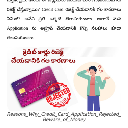
రిజెక్ట్ చేస్తున్నాయి
?
Credit Card
రిజెక్ట్ చేయడానికి గల కారణాలు
ఏమిటి
?
అనేవి ప్రతి ఒక్కటి తెలుసుకుందాం. అలానే మన
Application ను అప్రూవ్ చేయడానికి కొన్ని సలహాలు కూడా
తెలుసుకుందాం.
Reasons_Why_Credit_Card_Application_Rejected_
Beware_of_Money