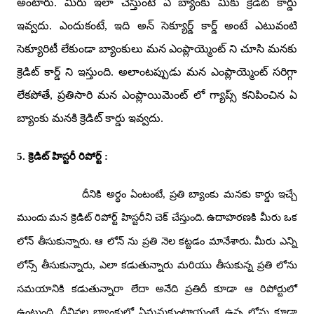
అంటారు.
మీరు ఇలా చేస్తుంటే ఏ బ్యాంకు మీకు క్రెడిట్ కార్డు
ఇవ్వదు. ఎందుకంటే
,
ఇది అన్ సెక్యూర్డ్ కార్డ్ అంటే ఎటువంటి
సెక్యూరిటీ లేకుండా బ్యాంకులు మన
ఎంప్లాయ్మెంట్ ని చూసి మనకు
క్రెడిట్ కార్డ్ ని ఇస్తుంది.
అలాంటప్పుడు మన ఎంప్లాయ్మెంట్ సరిగ్గా
లేకపోతే
,
ప్రతిసారి మన ఎంప్లాయిమెంట్ లో గ్యాప్స్ కనిపించిన ఏ
బ్యాంకు మనకి క్రెడిట్ కార్డు ఇవ్వదు.
5.
క్రెడిట్ హిస్టరీ రిపోర్ట్
:
దీనికి అర్థం ఏంటంటే
,
ప్రతి బ్యాంకు మనకు కార్డు ఇచ్చే
ముందు
మన క్రెడిట్ రిపోర్ట్ హిస్టరీని చెక్ చేస్తుంది.
ఉదాహరణకి మీరు ఒక
లోన్ తీసుకున్నారు.
ఆ లోన్ ను ప్రతి నెల కట్టడం మానేశారు.
మీరు ఎన్ని
లోన్స్ తీసుకున్నారు
,
ఎలా కడుతున్నారు
మరియు తీసుకున్న ప్రతి లోను
సమయానికి కడుతున్నారా లేదా అనేది ప్రతిదీ కూడా ఆ రిపోర్టులో
ఉంటుంది.
దీనివల్ల బ్యాంకులో ఏమనుకుంటాయంటే
,
ఉన్న లోన్లు కూడా