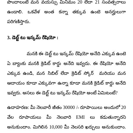
పొందాలంటే మన వయస్సు మినిమం
20
లేదా
21
సంవత్సరాలు
ఉండాలి. ఒకవేళ అంత కన్నా తక్కువ ఉంటె అనర్హులుగా
పరిగణిస్తారు.
3.
డెబ్ట్ టు ఇన్కమ్ రేషియో :
మనకి ఈ డెబ్ట్ టు ఇన్కమ్ రేషియో అనేది ఎక్కువ ఉంటె
ఏ బ్యాంకు మనకి క్రెడిట్ కార్డు అనేది ఇవ్వదు. ఈ రేషియో అనేది
ఎక్కువ ఉండి
,
మన సిబిల్ లేదా క్రెడిట్ స్కోర్
మరియు మన
ఆదాయం కూడా ఎక్కువగా ఉన్నా కూడా మనకి క్రెడిట్ కార్డు అనేది
ఇవ్వరు. అసలు ఈ డెబ్ట్ టు ఇన్కమ్ రేషియో అంటే ఏమిటంటే
?
ఉదాహరణ: మీ నెలవారీ జీతం
30000 /-
రూపాయిలు అందులో
20
వేల రూపాయలు మీ నెలవారి
EMI
లు కడుతున్నారని
అనుకుందాం. మిగిలిన
10,000
మీ నెలసరి ఖర్చులు అనుకుందాం.