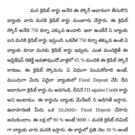
మన క్రెడిట్ కార్డు అనేది ఈ స్కోర్ ఆధారంగా తీసుకొని
బ్యాంకు వారు మనకి క్రెడిట్ కార్డు మంజూరు చేస్తారు. ఈ క్రెడిట్
స్కోర్ అనేది
750
కన్నా ఎక్కువ ఉండాలి. ఇలా ఉంటేనే ఏ బ్యాంకు
ఐన మనకి క్రెడిట్ కార్డు ఇస్తుంది. ఒకవేళ
750
కన్నా తక్కువ ఉంటె ఏ
బ్యాంకు కూడా మనకు క్రెడిట్ కార్డు ఇవ్వదు. ఎంత మందికైతే ఈ
అప్లికేషన్ రిజెక్ట్ అవతావుందో
,
వాళ్లలో
65 %
మందికి ఈ క్రెడిట్ స్కోరే
కారణం. ఈ క్రెడిట్ స్కోరును ఏ విధంగా పెంచుకోవాలి అంటే
,
ముందుగా మీరు ఏదైనా బ్యాంకులో
Fixed Deposit
చేసి దీని
ఆధారంగా క్రెడిట్ కార్డు ను అడగండి. దీనినే
FD against Credit
కార్డు
అని అంటాము. ఈ కార్డును బ్యాంకు మేనేజర్ ని అడిగితే ఇస్తారు.
ఉదాహరణకి మీరు ఒక
1
౦
,
౦౦౦/-
Fixed Deposit
చేసారు
అనుకుందాం. ఈ లక్ష లో
90 %
అంటే
9000 /-
మనకి క్రెడిట్ లిమిట్
గా బ్యాంకు వారు మనకి ఇస్తారు. ఈ కార్డులో ప్రతి నెల
30 %
అంటే