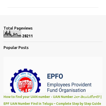
m
m
e
n
Total Pageviews
t
2
8
2
1
1
s
Popular Posts
How to find your UAN number - UAN Number ఎలా తెలుసుకోవాలి? |
EPF UAN Number Find in Telugu – Complete Step by Step Guide