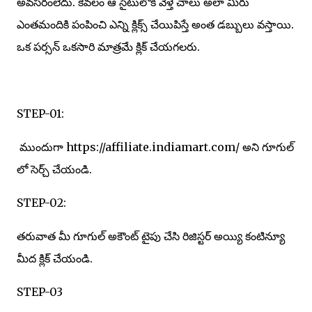
అవసరంలేదు. కేవలం ఆ సైటులోకి వెళ్తే చాలు అలా మీరు
ఎంతమందికి పంపించి ఎన్ని క్లిక్స్ చేయిపిస్తే అంత డబ్బులు వస్తాయి.
ఒక పర్సన్ ఒకసారి మాత్రమే క్లిక్ చేయగలరు.
STEP-01:
ముందుగా https://affiliate.indiamart.com/ అని గూగుల్
లో సెర్చ్ చేయండి.
STEP-02:
తరువాత మీ గూగుల్ అకౌంట్ టైపు చేసి రిజిస్టర్ అయ్యి కంటిన్యూ
మీద క్లిక్ చేయండి.
STEP-03