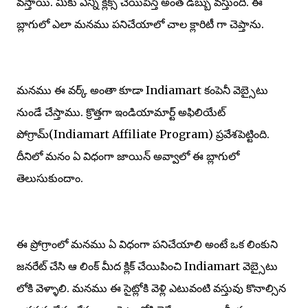
వస్తాయి. మీకు ఎన్ని క్లిక్స్ చేయిపిస్తే అంత డబ్బు వస్తుంది. ఈ
బ్లాగులో ఎలా మనము పనిచేయాలో చాల క్లారిటీ గా చెప్తాను.
మనము ఈ వర్క్ అంతా కూడా Indiamart కంపెనీ వెబ్సైటు
నుండే చేస్తాము. క్రొత్తగా ఇండియామార్ట్ అఫిలియేట్
పోగ్రామ్(Indiamart Affiliate Program) ప్రవేశపెట్టింది.
దీనిలో మనం ఏ విధంగా జాయిన్ అవ్వాలో ఈ బ్లాగులో
తెలుసుకుందాం.
ఈ ప్రోగ్రాంలో మనము ఏ విధంగా పనిచేయాలి అంటే ఒక లింకుని
జనరేట్ చేసి ఆ లింక్ మీద క్లిక్ చేయిపించి Indiamart వెబ్సైటు
లోకి వెళ్ళాలి. మనము ఈ సైట్లోకి వెళ్లి ఎటువంటి వస్తువు కొనాల్సిన