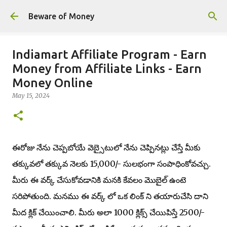
Skip to main content
Beware of Money
Indiamart Affiliate Program - Earn
Money from Affiliate Links - Earn
Money Online
May 15, 2024
ఈరోజు నేను చెప్పబోయే వెబ్సైటులో నేను చెప్పినట్లు చేస్తే మీకు
తక్కువలో తక్కువ నెలకు 15,000/- సులభంగా సంపాధింకోవచ్చు.
మీరు ఈ వర్క్ చేసుకోవడానికి మనకి కేవలం మొబైల్ ఉంటె
సరిపోతుంది. మనము ఈ వర్క్ లో ఒక లింక్ ని తయారుచేసి దాని
మీద క్లిక్ చేయించాలి. మీరు అలా 1000 క్లిక్స్ చేయిపిస్తే 2500/-