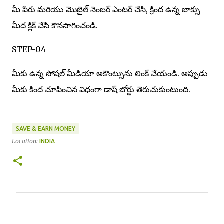
మీ పేరు మరియు మొబైల్ నెంబర్ ఎంటర్ చేసి, క్రింద ఉన్న బాక్సు
మీద క్లిక్ చేసి కొనసాగించండి.
STEP-04
మీకు ఉన్న సోషల్ మీడియా అకౌంట్సును లింక్ చేయండి. అప్పుడు
మీకు కింద చూపించిన విధంగా డాష్ బోర్డు తెరుచుకుంటుంది.
SAVE & EARN MONEY
Location:
INDIA
C
o