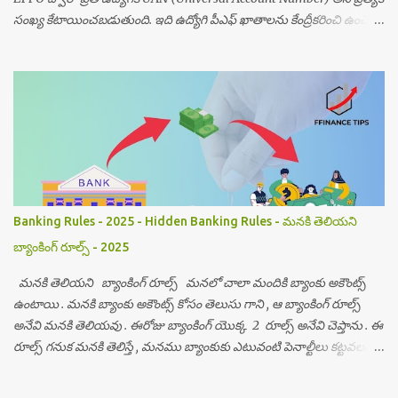
సంఖ్య కేటాయించబడుతుంది. ఇది ఉద్యోగి పీఎఫ్ ఖాతాలను కేంద్రీకరించి ఉంచేలా
చేస్తుంది. UAN నంబర్‌ యాక్టివేట్ చేయడం చాలా అవసరం, ఎందుకంటే దీని
ద్వారా మీరు మీ PF Balance, స్టేట్మెంట్లు, KYC అప్‌డేట్ మరియు ఇతర సేవలను
ఆన్లైన్‌లో పొందవచ్చు. ఈ వ్యాసంలో మీరు మీ UAN నంబర్‌ను ఎలా యాక్టివేట్
చేయాలో వివరణాత్మకంగా తెలుసుకుందాం. ✅ UAN అంటే ఏమిటి? UAN అంటే
యూనివర్సల్ అకౌంట్ నంబర్ . ఇది 12 అంకెల సంఖ్యగా ఉంటుంది. మీరు ఉద్యోగం
మారినప్పుడు కొత్త PF ఖాతా వస్తుంది, కానీ UAN మాత్రం మారదు. మీకు
జీవితాంతం ఒక్క UAN నంబరే ఉంటుంది. ఇది మీరు పాత, కొత్త ఉద్యోగాల్లో
పొందిన అన్ని PF ఖాతాలను ఒకేచోట కనెక్ట్ చేయడానికి ఉపయోగపడుతుంది. ✅
UAN నంబర్ అవసరమయ్యే కారణాలు: మీ PF ఖాతాను ఆన్లైన్‌లో
Banking Rules - 2025 - Hidden Banking Rules - మనకి తెలియని
నిర్వహించడానికి EPFO పోర్టల్ ద్వారా సేవలు పొందడానికి KYC అప్‌డేట్
బ్యాంకింగ్ రూల్స్ - 2025
చేసుకోవడానికి ...
మనకి తెలియని బ్యాంకింగ్ రూల్స్ మనలో చాలా మందికి బ్యాంకు అకౌంట్స్
ఉంటాయి . మనకి బ్యాంకు అకౌంట్స్ కోసం తెలుసు గాని , ఆ బ్యాంకింగ్ రూల్స్
అనేవి మనకి తెలియవు . ఈరోజు బ్యాంకింగ్ యొక్క 2 రూల్స్ అనేవి చెప్తాను . ఈ
రూల్స్ గనుక మనకి తెలిస్తే , మనము బ్యాంకుకు ఎటువంటి పెనాల్టీలు కట్టవలసిన
అవసరం లేదు అంతే కాకుండా ఈ రూల్స్ తెలిస్తే , బ్యాంకులే మనకి తిరిగి పెనాల్టీలు
కడతాయి . గుర్తుపెట్టుకోండి ఈ బ్యాంకులు చేసేవి ఫ్రీ సర్వీసులు కాదు . వీళ్ళు