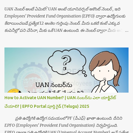
UAN నెంబర్ అంటే ఏమిటి? UAN అంటే యూనివర్సల్ అకౌంట్ నెంబర్ , ఇది
Employees’ Provident Fund Organisation (EPFO) ద్వారా ఉద్యోగులకు
కేటాయించబడే ప్రత్యేక 12 అంకెల గుర్తింపు నెంబర్. మీరు ఒకటి కంటే ఎక్కువ
కంపెనీల్లో పని చేసినా, మీకు ఒకే UAN ఉంటుంది. ఈ నెంబర్ ద్వారా మీరు అన్ని
EPF ఖాతాలను ఒకేచోట చూడగలుగుతారు. UAN నెంబర్ ఉండటం వల్ల మీకు PF
బలోన్స్ తెలుసుకోవడం, క్లెయిమ్ స్టేటస్ చూడడం, ట్రాన్స్ఫర్ చేయడం వంటి
సేవలు సులభంగా పొందవచ్చు. UAN ఎందుకు అవసరం? ఉద్యోగ మారినప్పుడూ
PF ఖాతా వివరాలు ఒకే చోట ఉండేందుకు EPF ఖాతాలో జమ అయ్యే మొత్తాన్ని
ఎప్పుడైనా చెక్ చేయేందుకు డిజిటల్ విత్‌డ్రావల్ కోసం UMANG App, EPFO
పోర్టల్, SMS ద్వారా సేవలు పొందేందుకు మీకు పింఛన్ పొందే ప్రక్రియలో
పారదర్శకత కోసం ✅ మీ UAN నెంబర్ ఎలా తెలుసుకోవాలి? (Step-by-Step
Guide in Telugu) Step 1: EPFO Member Portal సందర్శించండి ముందుగా
EPFO అధికారిక వెబ్‌సైట్‌కి వెళ్ళండి: 👉 https://unifiedportal-
How to Activate UAN Number? | UAN నంబర్‌ను ఎలా యాక్టివేట్
mem.epfindia.gov.in Step 2: “Know Your UAN” ఆప్షన్ ఎంచుకోండి
చేయాలి? | EPFO Portal పూర్తి గైడ్ (Telugu) 2025
హోమ్‌పేజీలో “Important Links” అనే సెక్షన్‌లో Know Your UAN అనే లింక్
ఉ...
ప్రతి ఉద్యోగికి ఉద్యోగ సమయంలో PF (పీఎఫ్‌) ఖాతా ఉంటుంది. దీనిని
EPFO (Employees’ Provident Fund Organisation) నిర్వహిస్తుంది.
EPFO ద్వారా ప్రతి ఉద్యోగికి UAN (Universal Account Number) అనే ప్రత్యేక